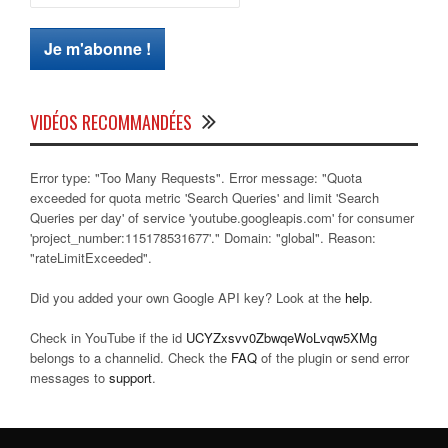
VIDÉOS RECOMMANDÉES
Error type: "Too Many Requests". Error message: "Quota
exceeded for quota metric 'Search Queries' and limit 'Search
Queries per day' of service 'youtube.googleapis.com' for consumer
'project_number:115178531677'." Domain: "global". Reason:
"rateLimitExceeded".
Did you added your own Google API key? Look at the
help
.
Check in YouTube if the id
UCYZxsvv0ZbwqeWoLvqw5XMg
belongs to a channelid. Check the
FAQ
of the plugin or send error
messages to
support
.