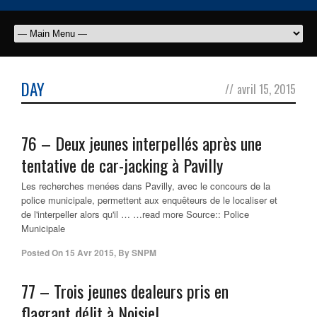
DAY
//
avril 15, 2015
76 – Deux jeunes interpellés après une
tentative de car-jacking à Pavilly
Les recherches menées dans Pavilly, avec le concours de la
police municipale, permettent aux enquêteurs de le localiser et
de l'interpeller alors qu'il … …read more Source:: Police
Municipale
Posted On
15 Avr 2015
,
By
SNPM
77 – Trois jeunes dealeurs pris en
flagrant délit à Noisiel