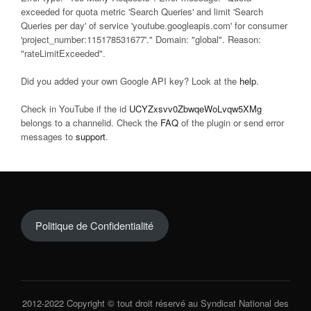
exceeded for quota metric 'Search Queries' and limit 'Search
Queries per day' of service 'youtube.googleapis.com' for consumer
'project_number:115178531677'." Domain: "global". Reason:
"rateLimitExceeded".
Did you added your own Google API key? Look at the
help
.
Check in YouTube if the id
UCYZxsvv0ZbwqeWoLvqw5XMg
belongs to a channelid. Check the
FAQ
of the plugin or send error
messages to
support
.
Politique de Confidentialité
2012-2022 Copyright © tout droit réservé au Syndicat National des