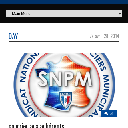
DAY
//
avril 28, 2014
off
courrier aux adhérents