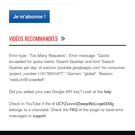
VIDÉOS RECOMMANDÉES
Error type: "Too Many Requests". Error message: "Quota
exceeded for quota metric 'Search Queries' and limit 'Search
Queries per day' of service 'youtube.googleapis.com' for consumer
'project_number:115178531677'." Domain: "global". Reason:
"rateLimitExceeded".
Did you added your own Google API key? Look at the
help
.
Check in YouTube if the id
UCYZxsvv0ZbwqeWoLvqw5XMg
belongs to a channelid. Check the
FAQ
of the plugin or send error
messages to
support
.