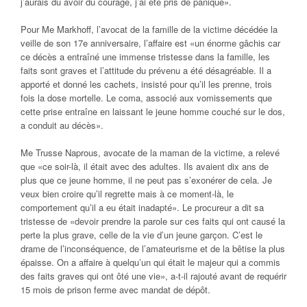
j’aurais dû avoir du courage, j’ai été pris de panique».
Pour Me Markhoff, l’avocat de la famille de la victime décédée la
veille de son 17e anniversaire, l’affaire est «un énorme gâchis car
ce décès a entraîné une immense tristesse dans la famille, les
faits sont graves et l’attitude du prévenu a été désagréable. Il a
apporté et donné les cachets, insisté pour qu’il les prenne, trois
fois la dose mortelle. Le coma, associé aux vomissements que
cette prise entraîne en laissant le jeune homme couché sur le dos,
a conduit au décès».
Me Trusse Naprous, avocate de la maman de la victime, a relevé
que «ce soir-là, il était avec des adultes. Ils avaient dix ans de
plus que ce jeune homme, il ne peut pas s’exonérer de cela. Je
veux bien croire qu’il regrette mais à ce moment-là, le
comportement qu’il a eu était inadapté». Le procureur a dit sa
tristesse de «devoir prendre la parole sur ces faits qui ont causé la
perte la plus grave, celle de la vie d’un jeune garçon. C’est le
drame de l’inconséquence, de l’amateurisme et de la bêtise la plus
épaisse. On a affaire à quelqu’un qui était le majeur qui a commis
des faits graves qui ont ôté une vie», a-t-il rajouté avant de requérir
15 mois de prison ferme avec mandat de dépôt.