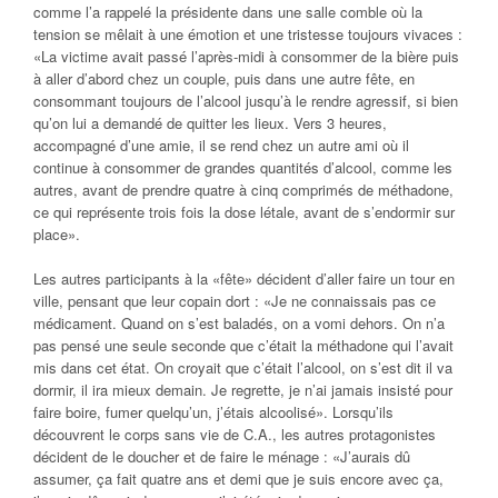
comme l’a rappelé la présidente dans une salle comble où la
tension se mêlait à une émotion et une tristesse toujours vivaces :
«La victime avait passé l’après-midi à consommer de la bière puis
à aller d’abord chez un couple, puis dans une autre fête, en
consommant toujours de l’alcool jusqu’à le rendre agressif, si bien
qu’on lui a demandé de quitter les lieux. Vers 3 heures,
accompagné d’une amie, il se rend chez un autre ami où il
continue à consommer de grandes quantités d’alcool, comme les
autres, avant de prendre quatre à cinq comprimés de méthadone,
ce qui représente trois fois la dose létale, avant de s’endormir sur
place».
Les autres participants à la «fête» décident d’aller faire un tour en
ville, pensant que leur copain dort : «Je ne connaissais pas ce
médicament. Quand on s’est baladés, on a vomi dehors. On n’a
pas pensé une seule seconde que c’était la méthadone qui l’avait
mis dans cet état. On croyait que c’était l’alcool, on s’est dit il va
dormir, il ira mieux demain. Je regrette, je n’ai jamais insisté pour
faire boire, fumer quelqu’un, j’étais alcoolisé». Lorsqu’ils
découvrent le corps sans vie de C.A., les autres protagonistes
décident de le doucher et de faire le ménage : «J’aurais dû
assumer, ça fait quatre ans et demi que je suis encore avec ça,