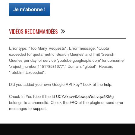
VIDÉOS RECOMMANDÉES
Error type: "Too Many Requests". Error message: "Quota
exceeded for quota metric 'Search Queries' and limit 'Search
Queries per day' of service 'youtube.googleapis.com' for consumer
'project_number:115178531677'." Domain: "global". Reason:
"rateLimitExceeded".
Did you added your own Google API key? Look at the
help
.
Check in YouTube if the id
UCYZxsvv0ZbwqeWoLvqw5XMg
belongs to a channelid. Check the
FAQ
of the plugin or send error
messages to
support
.