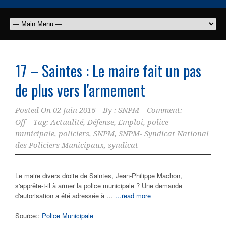
17 – Saintes : Le maire fait un pas
de plus vers l'armement
Posted On
02 Juin 2016
By :
SNPM
Comment:
Off
Tag:
Actualité
,
Défense
,
Emploi
,
police
municipale
,
policiers
,
SNPM
,
SNPM- Syndicat National
des Policiers Municipaux
,
syndicat
Le maire divers droite de Saintes, Jean-Philippe Machon,
s'apprête-t-il à armer la police municipale ? Une demande
d'autorisation a été adressée à …
…read more
Source::
Police Municipale