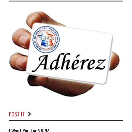
POST IT
I Want You For SNPM