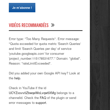
VIDÉOS RECOMMANDÉES
Error type: "Too Many Requests". Error message:
"Quota exceeded for quota metric 'Search Queries'
and limit 'Search Queries per day' of service
'youtube.googleapis.com' for consumer
'project_number:115178531677'." Domain: "global".
Reason: "rateLimitExceeded".
Did you added your own Google API key? Look at
the
help
.
Check in YouTube if the id
UCYZxsvv0ZbwqeWoLvqw5XMg
belongs to a
channelid. Check the
FAQ
of the plugin or send
error messages to
support
.