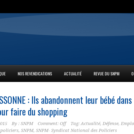
IQUE
NOS REVENDICATIONS
ACTUALITÉ
REVUE DU SNPM
O
SONNE : Ils abandonnent leur bébé dans
our faire du shopping
2015
By :
SNPM
Comment: Off
Tag:
Actualité
,
Défense
,
Emplo
,
policiers
,
SNPM
,
SNPM- Syndicat National des Policiers