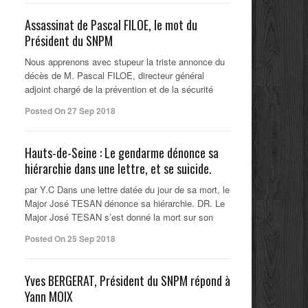
Assassinat de Pascal FILOE, le mot du
Président du SNPM
Nous apprenons avec stupeur la triste annonce du
décès de M. Pascal FILOE, directeur général
adjoint chargé de la prévention et de la sécurité
Posted On 27 Sep 2018
Hauts-de-Seine : Le gendarme dénonce sa
hiérarchie dans une lettre, et se suicide.
par Y.C Dans une lettre datée du jour de sa mort, le
Major José TESAN dénonce sa hiérarchie. DR. Le
Major José TESAN s’est donné la mort sur son
Posted On 25 Sep 2018
Yves BERGERAT, Président du SNPM répond à
Yann MOIX