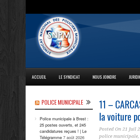
ACCUEIL
LE SYNDICAT
NOUS JOINDRE
JURID
11 – CARCAS
POLICE MUNICIPALE
la voiture p
Police municipale à Brest :
25 postes ouverts, et 245
Posted On
21 Juil 
candidatures reçues ! | Le
police municipale
Télégramme
7 août 2026