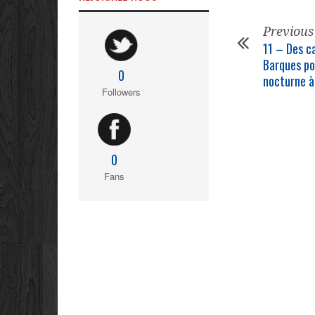
Previous
11 – Des c
Barques po
0
nocturne à
Followers
0
Fans