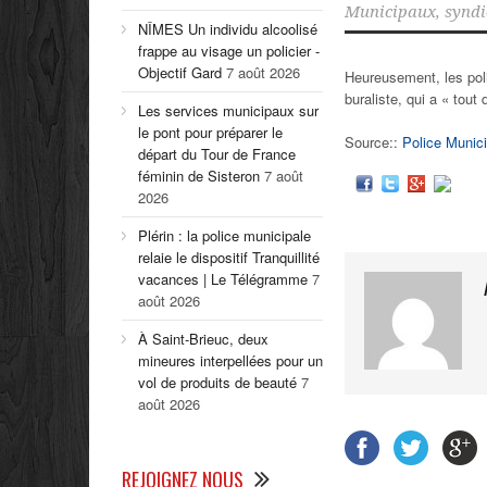
Municipaux
,
syndi
NÎMES Un individu alcoolisé
frappe au visage un policier -
Objectif Gard
7 août 2026
Heureusement, les polic
buraliste, qui a « tout
Les services municipaux sur
le pont pour préparer le
Source::
Police Munici
départ du Tour de France
féminin de Sisteron
7 août
2026
Plérin : la police municipale
relaie le dispositif Tranquillité
vacances | Le Télégramme
7
août 2026
À Saint-Brieuc, deux
mineures interpellées pour un
vol de produits de beauté
7
août 2026
REJOIGNEZ NOUS