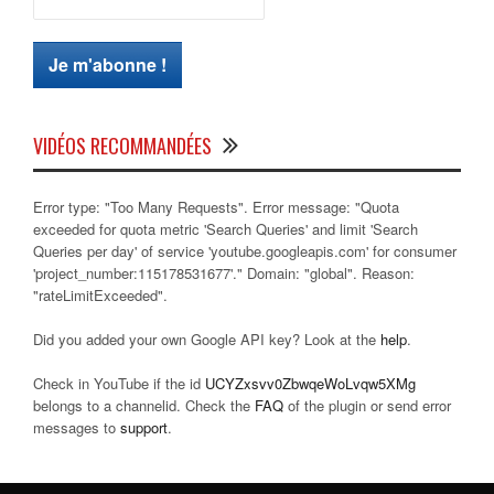
VIDÉOS RECOMMANDÉES
Error type: "Too Many Requests". Error message: "Quota
exceeded for quota metric 'Search Queries' and limit 'Search
Queries per day' of service 'youtube.googleapis.com' for consumer
'project_number:115178531677'." Domain: "global". Reason:
"rateLimitExceeded".
Did you added your own Google API key? Look at the
help
.
Check in YouTube if the id
UCYZxsvv0ZbwqeWoLvqw5XMg
belongs to a channelid. Check the
FAQ
of the plugin or send error
messages to
support
.