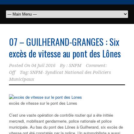
07 – GUILHERAND-GRANGES : Six
excès de vitesse au pont des Lônes
Posted On
04 Juil 2016
By :
SNPM
Comment:
Off
Tag:
SNPM- Syndicat National des Policiers
Municipaux
excès de vitesse sur le pont des Lones
C’est une vaste opération de contrôle routier qui a éte initiée
mercredi, mobilisant gendarmerie, police nationale et police
municipale. Au bas du pont des Lônes à Guilherand, six excès de
vitesse ont été constatés par la police. Un automobiliste a aussi