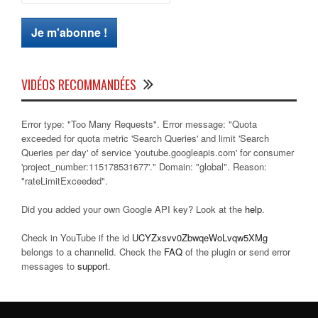
VIDÉOS RECOMMANDÉES
Error type: "Too Many Requests". Error message: "Quota
exceeded for quota metric 'Search Queries' and limit 'Search
Queries per day' of service 'youtube.googleapis.com' for consumer
'project_number:115178531677'." Domain: "global". Reason:
"rateLimitExceeded".
Did you added your own Google API key? Look at the
help
.
Check in YouTube if the id
UCYZxsvv0ZbwqeWoLvqw5XMg
belongs to a channelid. Check the
FAQ
of the plugin or send error
messages to
support
.