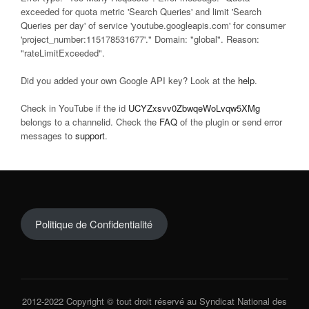
exceeded for quota metric 'Search Queries' and limit 'Search
Queries per day' of service 'youtube.googleapis.com' for consumer
'project_number:115178531677'." Domain: "global". Reason:
"rateLimitExceeded".
Did you added your own Google API key? Look at the
help
.
Check in YouTube if the id
UCYZxsvv0ZbwqeWoLvqw5XMg
belongs to a channelid. Check the
FAQ
of the plugin or send error
messages to
support
.
Politique de Confidentialité
2012-2022 Copyright © tout droit réservé au Syndicat National des